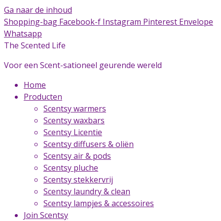
Ga naar de inhoud
Shopping-bag
Facebook-f
Instagram
Pinterest
Envelope
Whatsapp
The Scented Life
Voor een Scent-sationeel geurende wereld
Home
Producten
Scentsy warmers
Scentsy waxbars
Scentsy Licentie
Scentsy diffusers & oliën
Scentsy air & pods
Scentsy pluche
Scentsy stekkervrij
Scentsy laundry & clean
Scentsy lampjes & accessoires
Join Scentsy